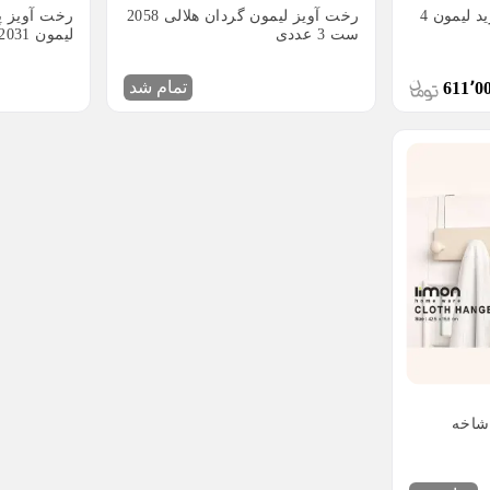
رخت آویز گردان مروارید لیمون 4
رخت آویز لیمون گردان هلالی 2058
ست 3 عددی
لیمون 2031
تمام شد
611٬0
 آویز پشت دری 5 شاخه