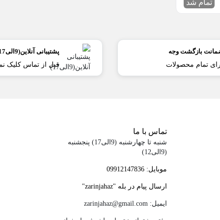
تمام شد
مانت بازگشت وجه
پشتیبانی آنلاین(9الی17)
ای تمام محصولات
قبل از تماس کلیک نما
تماس با ما
شنبه تا چهارشنبه (9الی17) پنجشنبه
(9الی12)
موبایل: 09912147836
ارسال پیام در بله "zarinjahaz"
ایمیل: zarinjahaz@gmail.com