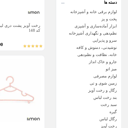
دسته ها
لوازم برقی خانه و آشپزخانه
پخت و پز
رخت آویز پشت دری لی
ابزار آماده‌سازی و آشپزی
کد 148
نظم‌دهی و نگهداری آشپزخانه
سرو و پذیرایی
00
نوشیدنی، دمنوش و کافه
خانه، نظافت و نظم‌دهی
جارو و خاک انداز
میز اتو
لوازم مصرفی
زمین شوی و تی
رگال و رخت آویز
بند رخت لباس
سبد رخت
گیره
رگال لباس
رخت آویز